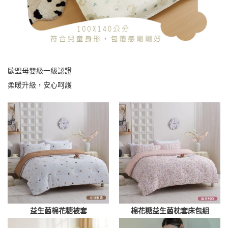
歐盟母嬰級一級認證
柔暖升級，安心呵護
益生菌棉花糖被套
棉花糖益生菌枕套床包組