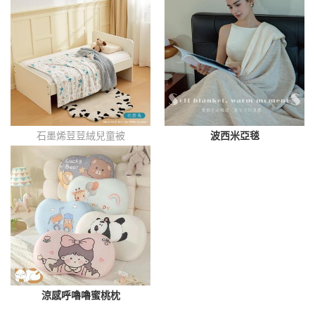
石墨烯荳荳絨兒童被
波西米亞毯
涼感呼嚕嚕蜜桃枕